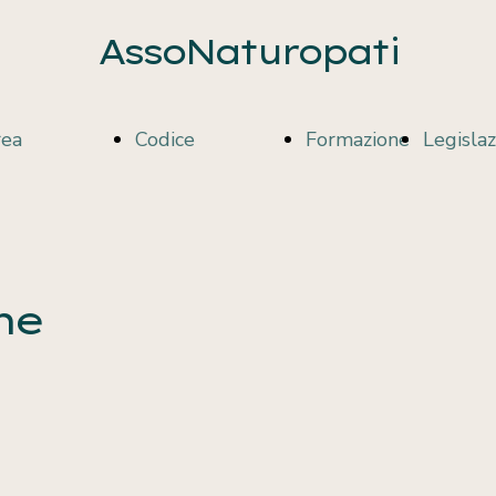
AssoNaturopati
rea
Codice
Formazione
Legisla
ofessionisti
Deontologico
ne